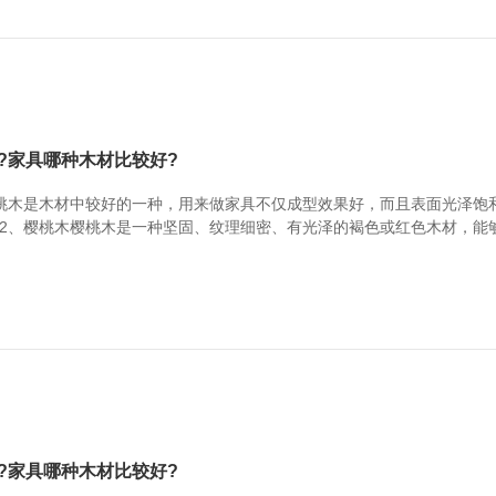
?家具哪种木材比较好?
桃木是木材中较好的一种，用来做家具不仅成型效果好，而且表面光泽饱
2、樱桃木樱桃木是一种坚固、纹理细密、有光泽的褐色或红色木材，能
桃木容易翘曲，注意保养。3、白蜡木白蜡木材顺纹抗压强度，静曲强度
木家具。缺点：白蜡木容易干裂变形。家具木材参考...
?家具哪种木材比较好?