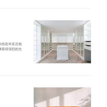
和色彩丰富且饱
够获得强烈的光
和顺纹抗拉强度