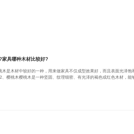
?家具哪种木材比较好?
桃木是木材中较好的一种，用来做家具不仅成型效果好，而且表面光泽饱
2、樱桃木樱桃木是一种坚固、纹理细密、有光泽的褐色或红色木材，能
桃木容易翘曲，注意保养。3、白蜡木白蜡木材顺纹抗压强度，静曲强度
木家具。缺点：白蜡木容易干裂变形。家具木材参考...