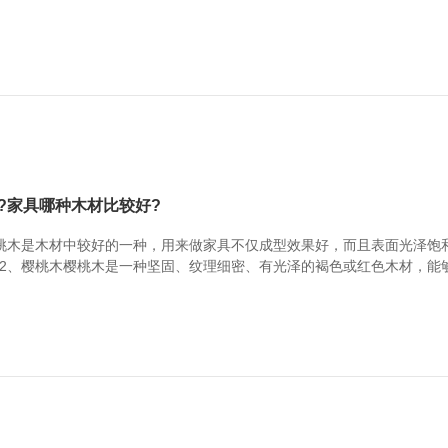
桃木容易翘曲，注意保养。3、白蜡木白蜡木材顺纹抗压强度，静曲强度
木家具。缺点：白蜡木容易干裂变形。家具木材参考...
?家具哪种木材比较好?
桃木是木材中较好的一种，用来做家具不仅成型效果好，而且表面光泽饱
2、樱桃木樱桃木是一种坚固、纹理细密、有光泽的褐色或红色木材，能
桃木容易翘曲，注意保养。3、白蜡木白蜡木材顺纹抗压强度，静曲强度
木家具。缺点：白蜡木容易干裂变形。家具木材参考...